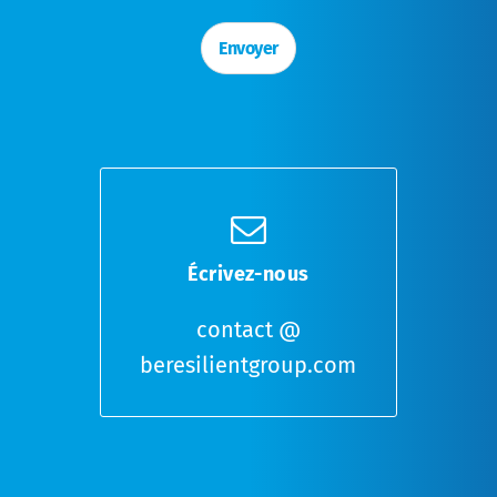
s
à
Envoyer
c
o
c
h
e
r
*
Écrivez-nous
contact @
beresilientgroup.com