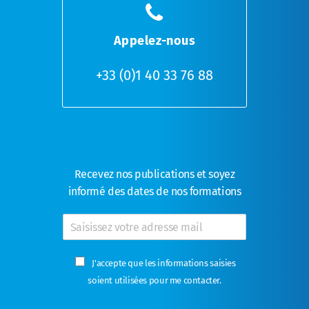
Appelez-nous
+33 (0)1 40 33 76 88
Recevez nos publications et soyez
informé des dates de nos formations
E
-
m
C
a
J'accepte que les informations saisies
a
i
soient utilisées pour me contacter.
s
l
e
*