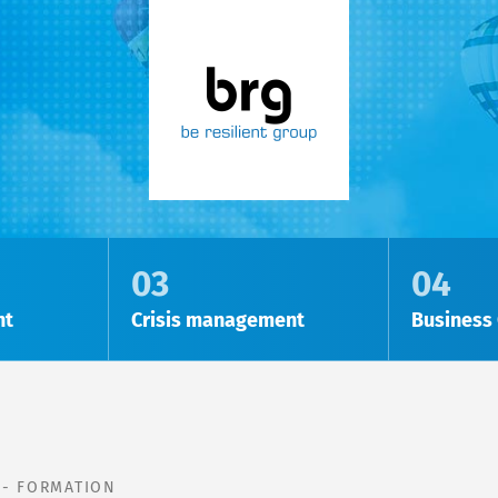
Organizational resilience
03
04
nt
Crisis management
Business 
S - FORMATION