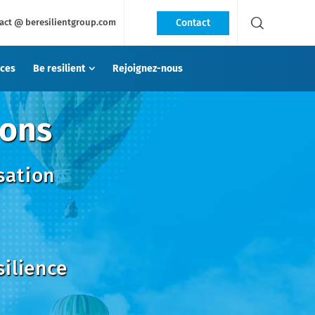
nnelle
Contact
act @ beresilientgroup.com
ces
Be resilient
Rejoignez-nous
ions
sation
silience