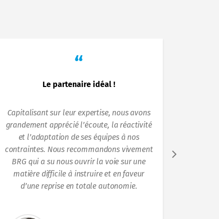
“
Le partenaire idéal !
Capitalisant sur leur expertise, nous avons
L
grandement apprécié l’écoute, la réactivité
fonct
et l’adaptation de ses équipes à nos
risques
contraintes. Nous recommandons vivement
Il 
BRG qui a su nous ouvrir la voie sur une
nouve
matière difficile à instruire et en faveur
(BRG) p
d’une reprise en totale autonomie.