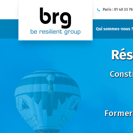
Conti
Paris :
01 40 33 76
Qui sommes-nous 
Rés
Const
Former 