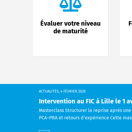
Évaluer votre niveau
F
de maturité
ACTUALITÉS
,
4 FÉVRIER 2026
Intervention au FIC à Lille le 1 a
Masterclass Structurer la reprise après un
PCA–PRA et retours d’expérience Cette maste