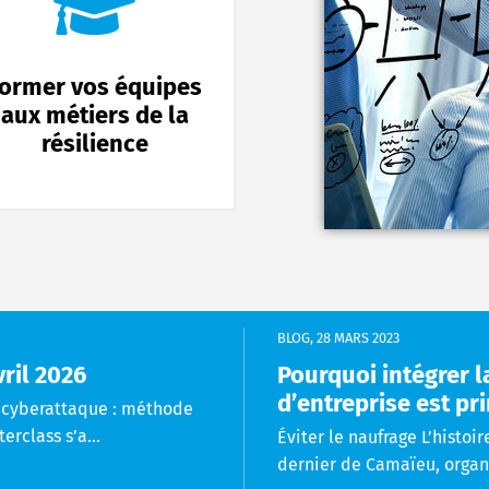
ormer vos équipes
aux métiers de la
résilience
BLOG
,
28 MARS 2023
vril 2026
Pourquoi intégrer la
d’entreprise est pr
e cyberattaque : méthode
rclass s’a...
Éviter le naufrage L’histo
dernier de Camaïeu, organi