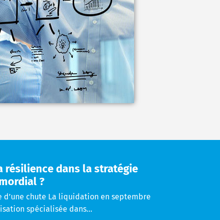
 résilience dans la stratégie
imordial ?
ire d’une chute La liquidation en septembre
sation spécialisée dans...