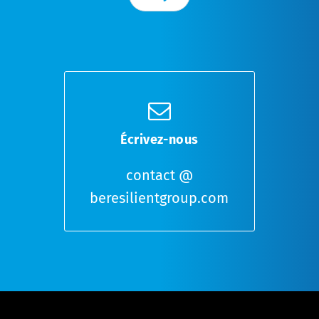
o
c
h
e
r
*
Écrivez-nous
contact @
beresilientgroup.com