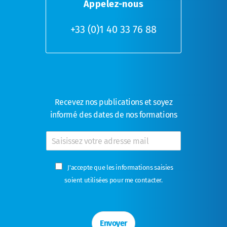
Appelez-nous
+33 (0)1 40 33 76 88
Recevez nos publications et soyez
informé des dates de nos formations
E
-
m
C
a
J'accepte que les informations saisies
a
i
soient utilisées pour me contacter.
s
l
e
*
s
à
Envoyer
c