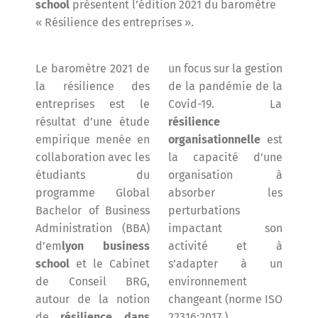
school
présentent l’édition 2021 du baromètre
« Résilience des entreprises ».
Le baromètre 2021 de
un focus sur la gestion
la résilience des
de la pandémie de la
entreprises est le
Covid-19. La
résultat d’une étude
résilience
empirique menée en
organisationnelle
est
collaboration avec les
la capacité d’une
étudiants du
organisation à
programme Global
absorber les
Bachelor of Business
perturbations
Administration (BBA)
impactant son
d’em
lyon business
activité et à
school
et le Cabinet
s’adapter à un
de Conseil BRG,
environnement
autour de la notion
changeant (norme ISO
de
résilience dans
22316:2017 ).