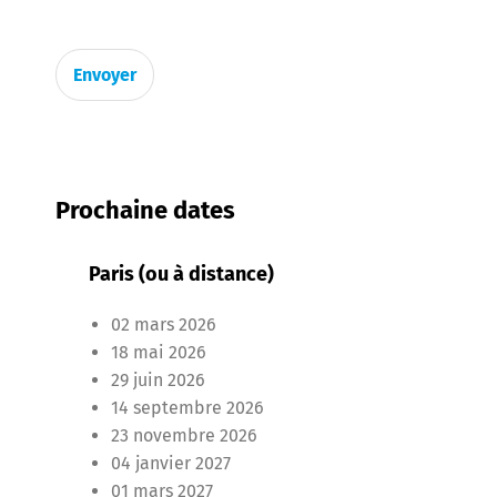
e
n
t
Envoyer
d
e
s
d
o
n
Prochaine dates
n
é
e
Paris (ou à distance)
s
p
02 mars 2026
e
r
18 mai 2026
s
29 juin 2026
o
14 septembre 2026
n
23 novembre 2026
n
e
04 janvier 2027
l
01 mars 2027