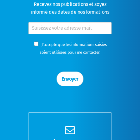
Recevez nos publications et soyez
informé des dates de nos formations
E
-
m
C
a
J'accepte que les informations saisies
a
i
soient utilisées pour me contacter.
s
l
e
*
s
à
Envoyer
c
o
c
h
e
r
*