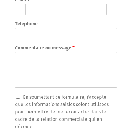
Téléphone
Commentaire ou message
*
T
En soumettant ce formulaire, j'accepte
r
que les informations saisies soient utilisées
a
pour permettre de me recontacter dans le
i
cadre de la relation commerciale qui en
t
e
découle.
m