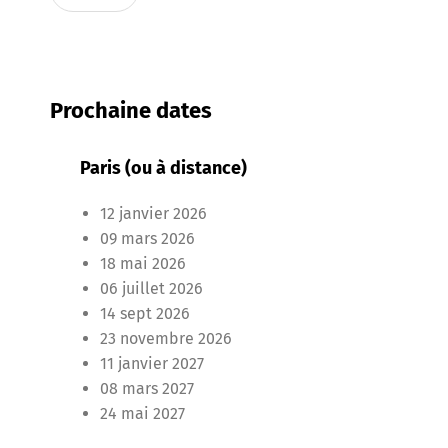
e
s
d
o
n
Prochaine dates
n
é
e
Paris (ou à distance)
s
p
12 janvier 2026
e
r
09 mars 2026
s
18 mai 2026
o
06 juillet 2026
n
14 sept 2026
n
e
23 novembre 2026
l
11 janvier 2027
l
08 mars 2027
e
24 mai 2027
s
*