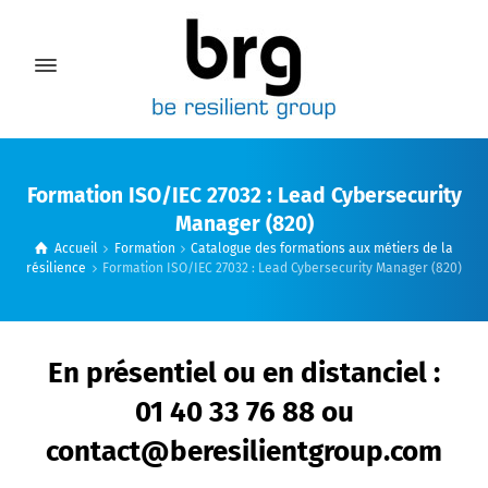
Formation ISO/IEC 27032 : Lead Cybersecurity
Manager (820)
Accueil
Formation
Catalogue des formations aux métiers de la
résilience
Formation ISO/IEC 27032 : Lead Cybersecurity Manager (820)
En présentiel ou en distanciel :
01 40 33 76 88 ou
contact@beresilientgroup.com