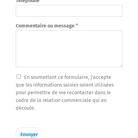
Téléphone
Commentaire ou message
*
T
En soumettant ce formulaire, j'accepte
r
que les informations saisies soient utilisées
a
pour permettre de me recontacter dans le
i
cadre de la relation commerciale qui en
t
e
découle.
m
e
n
t
Envoyer
d