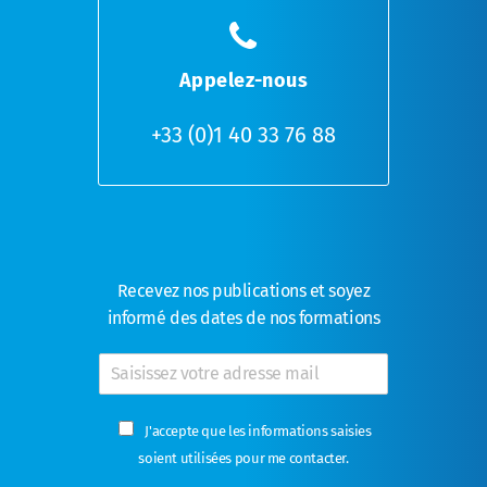
Appelez-nous
+33 (0)1 40 33 76 88
Recevez nos publications et soyez
informé des dates de nos formations
E
-
m
C
a
J'accepte que les informations saisies
a
i
soient utilisées pour me contacter.
s
l