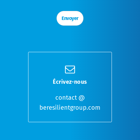
e
*
s
à
Envoyer
c
o
c
h
e
r
*
Écrivez-nous
contact @
beresilientgroup.com