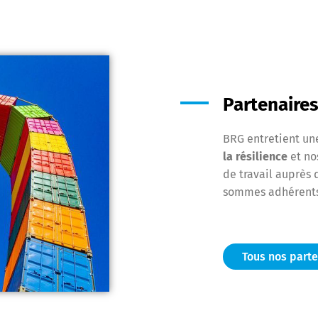
Partenaire
BRG entretient u
la résilience
et no
de travail auprès 
sommes adhérents
Tous nos part