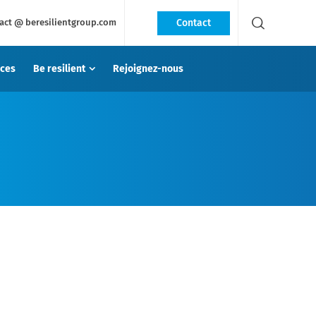
Contact
act @ beresilientgroup.com
ces
Be resilient
Rejoignez-nous