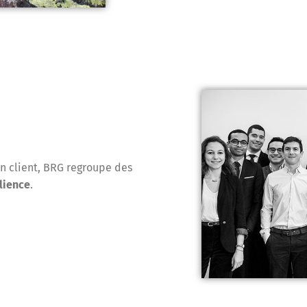
on client, BRG regroupe des
ilience
.