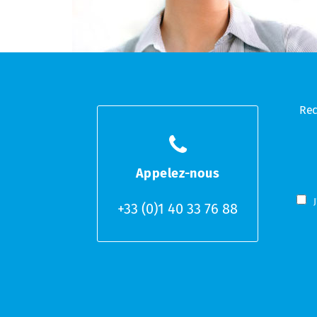
Rec
E
-
Appelez-nous
m
C
a
+33 (0)1 40 33 76 88
a
i
s
l
e
*
s
à
c
o
c